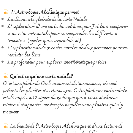
L’Astrologie Alchimique permet
La découverte globale de ta carte Natale
L’exploration d’une carte du ciel à un jour J et la « comparer
» avec ta carte natale pour en comprendre les différents «
transits » (cycles qui se reproduisent)
L’exploration de deux cartes natales de deux personnes pour en
ressentir les liens
La profondeur pour explorer une thématique précise
Qu’est ce qu’une carte natale?
C’est une photo du Ciel au moment de ta naissance, où sont
présents les planètes et certains axes. Cette photo ou carte natale
est découpée en 12 signes du zodiaque qui « viennent chacun
teinter » et apporter une énergie singulière aux planètes qui s’y
trouvent.
La beauté de l’Astrologie Alchimique et d’une lecture de