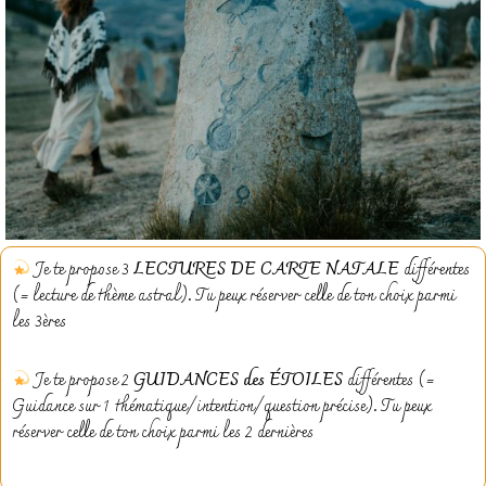
Je te propose 3
LECTURES DE CARTE NATALE
différentes
(= lecture de thème astral). Tu peux réserver celle de ton choix parmi
les 3ères
Je te propose 2
GUIDANCES des ÉTOILES
différentes (=
Guidance sur 1 thématique/intention/question précise). Tu peux
réserver celle de ton choix parmi les 2 dernières