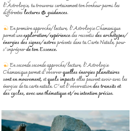
l’Astrologie, tu trouveras certainement ton bonheur parmi les
différentes
lectures & guidances.
En première approche/lecture, l’Astrologie Chamanique
permet une
exploration/expérience
des ressentis
des archétypes/
énergies des signes/astres
présents dans ta Carte Natale, pour
s’imprégner
de ton Essence
.
En seconde seconde approche/lecture, l’Astrologie
Chamanique permet d’observer
quelles énergies planétaires
sont en mouvement,
et
quels impacts
elles peuvent avoir avec les
énergies de ta carte natale. C’est l’observation
des transits et
des cycles, avec une thématique et/ou intention précise.