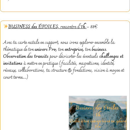
BUSINESS des ÉTOILES,
rencontre d’
1h
– 88€
Avec ta carte natale en support, nous irons explorer ensemble la
thématique de ton
univers Pro,
ton
entreprise,
ton
business.
Observation des transits
pour décricoter les éventuels
challenges et
invitations
à mettre en pratique (facilités, magnétisme, identité,
réseaux, collaborations, ta structure & fondations, vision à moyen et
court terme…)