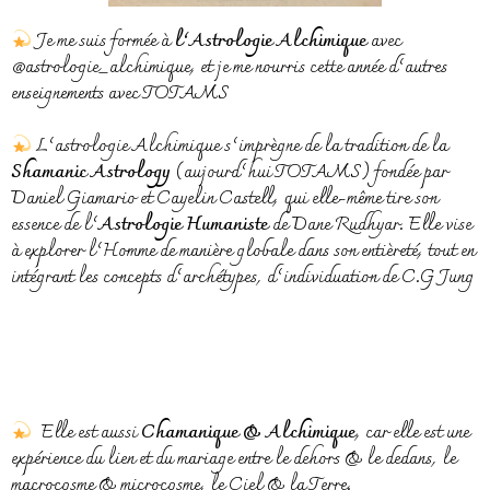
Je me suis formée à
l’Astrologie Alchimique
avec
@astrologie_alchimique
, et je me nourris cette année d’autres
enseignements avec TOTAMS
L’astrologie Alchimique s’imprègne de la tradition de la
Shamanic Astrology
(aujourd’hui TOTAMS) fondée par
Daniel Giamario et Cayelin Castell, qui elle-même tire son
essence de l’
Astrologie Humaniste
de Dane Rudhyar. Elle vise
à explorer l’Homme de manière globale dans son entièreté, tout en
intégrant les concepts d’archétypes, d’individuation de C.G Jung
Elle est aussi
Chamanique & Alchimique
, car elle est une
expérience du lien et du mariage entre le dehors & le dedans, le
macrocosme & microcosme, le Ciel & la Terre.