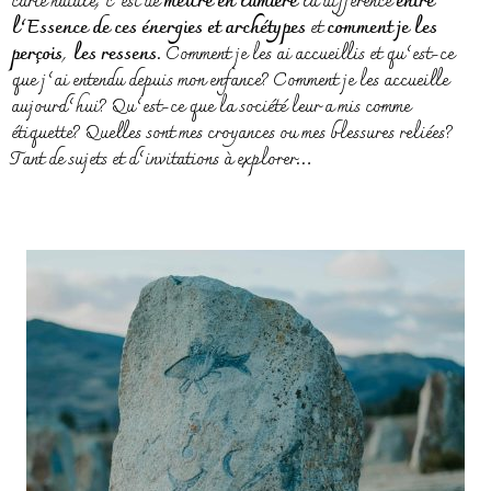
carte natale, c’est de
mettre en lumière
la différence
entre
l’Essence de ces énergies et archétypes
et
comment je les
perçois
,
les ressens
. Comment je les ai accueillis et qu’est-ce
que j’ai entendu depuis mon enfance? Comment je les accueille
aujourd’hui? Qu’est-ce que la société leur a mis comme
étiquette? Quelles sont mes croyances ou mes blessures reliées?
Tant de sujets et d’invitations à explorer…